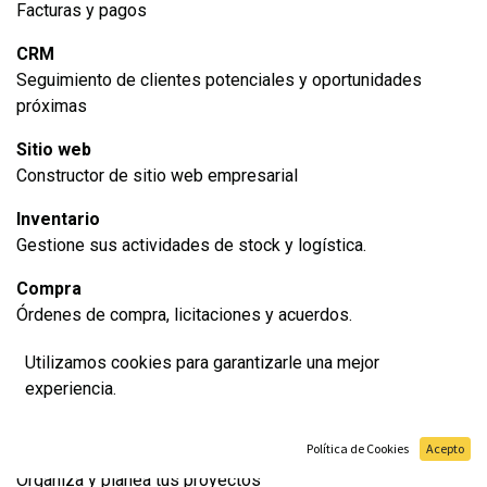
Facturas y pagos
CRM
Seguimiento de clientes potenciales y oportunidades
próximas
Sitio web
Constructor de sitio web empresarial
Inventario
Gestione sus actividades de stock y logística.
Compra
Órdenes de compra, licitaciones y acuerdos.
Punto de venta
Utilizamos cookies para garantizarle una mejor
Interfaz de PdV amigable para usuarios para tiendas y
experiencia.
restaurantes
Política de Cookies
Acepto
Proyecto
Organiza y planea tus proyectos