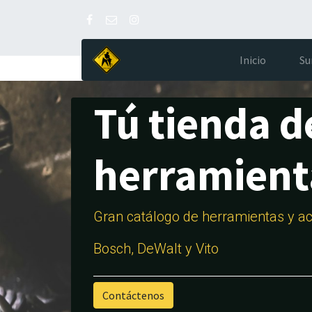
Inicio
Su
Tú tienda d
herramient
Gran catálogo de herramientas y ac
Bosch, DeWalt y Vito
Contáctenos